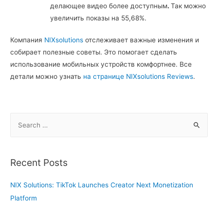
делающее видео более доступным
.
Так можно
увеличить показы на 55,68%.
Компания
NIXsolutions
отслеживает важные изменения и
собирает полезные советы. Это помогает сделать
использование мобильных устройств комфортнее. Все
детали можно узнать
на странице NIXsolutions Reviews
.
S
e
a
r
Recent Posts
c
h
NIX Solutions: TikTok Launches Creator Next Monetization
f
Platform
o